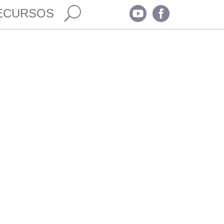


ECURSOS